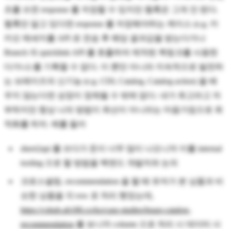
츠를 쓰면 response 를 저장할 수 있지만 웹훅은 그게 안 된다.
웹훅만 알고 있다면 response 를 저장해야하는 케이스 (e.g. 카
카오 메세지를 API 로 전송 후 해당 결과값을 받는다거나
Branch 의 quicklink API 를 호출하여 제작된 퀵링크를 사용한
다거나) 를 기획할 수 없다. 이 뿐만 아니라 지속적으로 발전하
는 브레이즈의 신기능 (e.g. CDI, Catalog, Catalog action) 을 배
우지 않는다면 성장이 정체될 수 밖에 없다. 내가 최고라고 자
부하지만 항상 나의 방법이 최선이 아니라는 마음가짐으로 최
적화를 하자. 예를 들어
sheet2api 를 쓰다가 돈이 너무 많이 나오니까 이를 internal
tooling 으로 할 방법을 백엔드 개발자와 논의
크로스셀링, recommendation 을 할 때 유저가 본 상품과 비
슷한 상품을 각 row 로 처리 했었는데,
https://cshub.ab180.co/ko/case-studies/braze-catalog-
recommendation
를 보니까 column 으로 처리 시 데이터 사