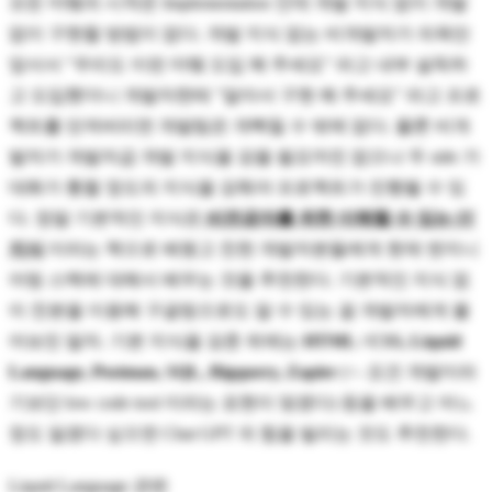
모든 마텤의 시작은 Implementation 인데 개발 지식 없이 개발
없이 구현할 방법이 없다. 개발 지식 없는 비개발자가 의욕만
앞서서 "우리도 이런 마텤 도입 해 주세요" 라고 내부 설득하
고 도입했더니 개발자한테 "알아서 구현 해 주세요" 라고 프로
젝트를 던져버리면 개발팀은 개빡칠 수 밖에 없다. 물론 비개
발자가 개발자급 개발 지식을 갖을 필요까진 없으나 두 side 가
대화가 통할 정도의 지식을 갖춰야 프로젝트가 진행될 수 있
다. 정말 기본적인 지식은
비전공자를 위한 이해할 수 있는 IT
지식
이라는 책으로 배웠고 친한 개발자분들에게 현재 엔지니
어링 스텍에 대해서 배우는 것을 추천한다. 기본적인 지식 없
이 친분을 이용해 구글링으로도 알 수 있는 걸 개발자에게 물
어보진 말자. 기본 지식을 갖춘 뒤에는
HTML / CSS, Liquid
Language, Postman, SQL, Bigquery, Zapier
(<- 요건 개발이라
기보단 low code tool 이라는 표현이 맞겠다) 등을 배우고 어느
정도 알겠다 싶으면 Chat GPT 의 힘을 빌리는 것도 추천한다.
Liquid Language 관련